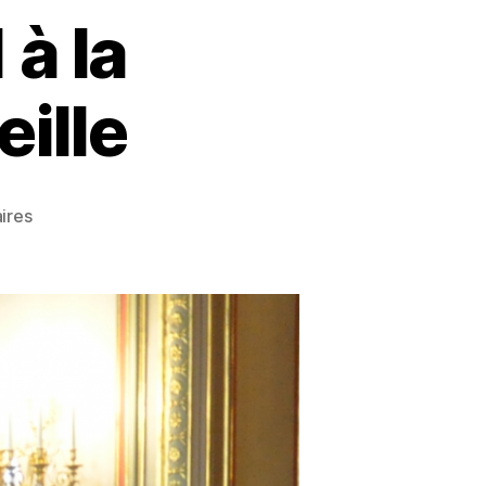
à la
ille
ires