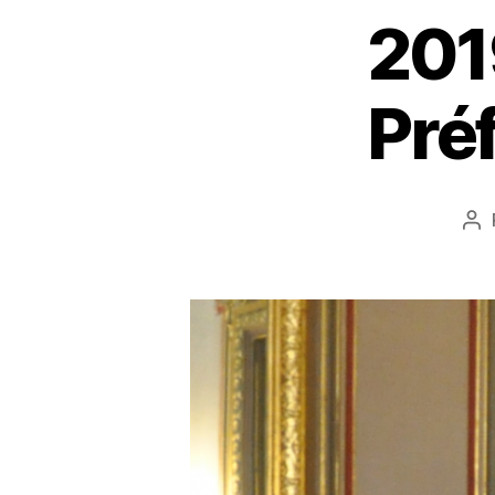
201
Pré