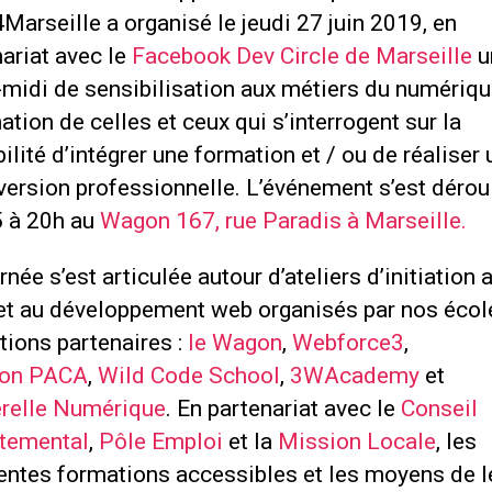
arseille a organisé le jeudi 27 juin 2019, en
ariat avec le
Facebook Dev Circle de Marseille
u
-midi de sensibilisation aux métiers du numériqu
ation de celles et ceux qui s’interrogent sur la
ilité d’intégrer une formation et / ou de réaliser
version professionnelle. L’événement s’est dérou
 à 20h au
Wagon 167, rue Paradis à Marseille.
rnée s’est articulée autour d’ateliers d’initiation 
et au développement web organisés par nos écol
tions partenaires :
le Wagon
,
Webforce3
,
lon PACA
,
Wild Code School
,
3WAcademy
et
relle Numérique
. En partenariat avec le
Conseil
temental
,
Pôle Emploi
et la
Mission Locale
, les
rentes formations accessibles et les moyens de l