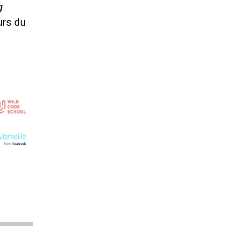
g
urs du