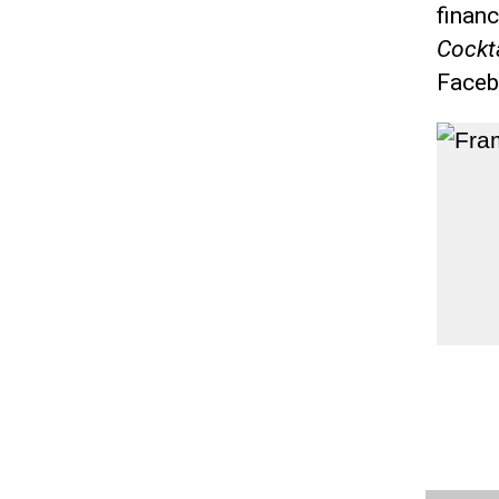
financ
Cockta
Faceb
Voir 