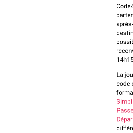
Code4M
parten
après
destin
possib
recon
14h15
La jou
code 
forma
Simp
Passe
Dépar
diffé