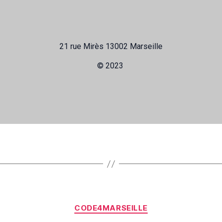
21 rue Mirès 13002 Marseille
© 2023
CODE4MARSEILLE