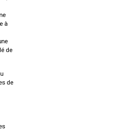
ne
e à
 une
lé de
au
es de
es