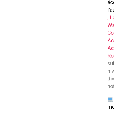
éc
l’a
,
L
Wa
Co
Ac
Ac
Ro
su
ni
di
no
mo