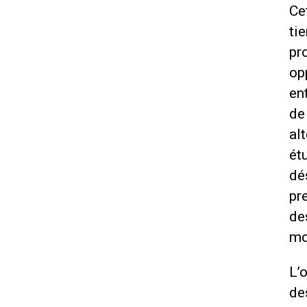
Ce
ti
pr
op
en
de
al
ét
dé
pr
de
mo
L’
de