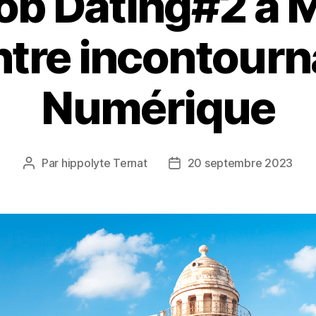
ob Dating#2 à Ma
tre incontourn
Numérique
Par
hippolyte Ternat
20 septembre 2023