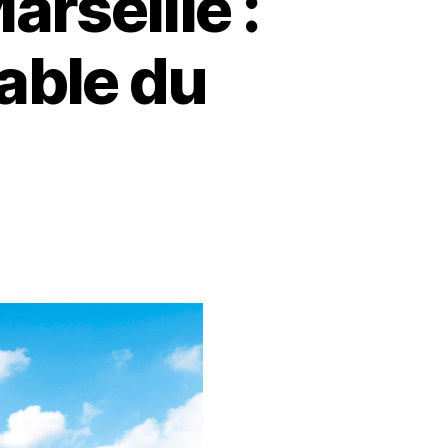
rseille :
able du