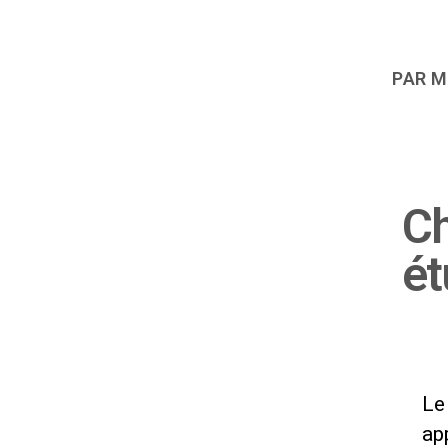
PAR M
Ch
ét
Le
ap