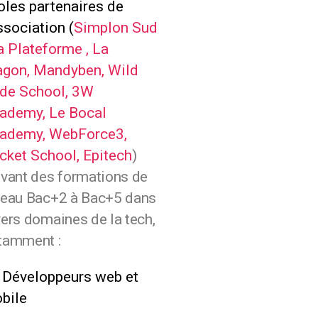
oles partenaires de
ssociation (
Simplon Sud
a Plateforme ,
La
gon,
Mandyben,
Wild
de School,
3W
ademy,
Le Bocal
ademy,
WebForce3,
cket School,
Epitech
)
ivant des formations de
veau Bac+2 à Bac+5 dans
vers domaines de la tech,
tamment :
Développeurs web et
bile